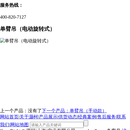
服务热线：
400-820-7127
单臂吊（电动旋转式）
上一个产品：没有了
下一个产品：单臂吊（手动款）
网站首页
|
关于灏柯
|
产品展示
|
供货动态
|
经典案例
|
售后服务
|
联系
我们
|
网站地图