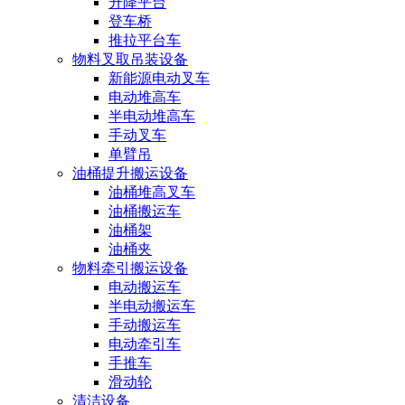
升降平台
登车桥
推拉平台车
物料叉取吊装设备
新能源电动叉车
电动堆高车
半电动堆高车
手动叉车
单臂吊
油桶提升搬运设备
油桶堆高叉车
油桶搬运车
油桶架
油桶夹
物料牵引搬运设备
电动搬运车
半电动搬运车
手动搬运车
电动牵引车
手推车
滑动轮
清洁设备