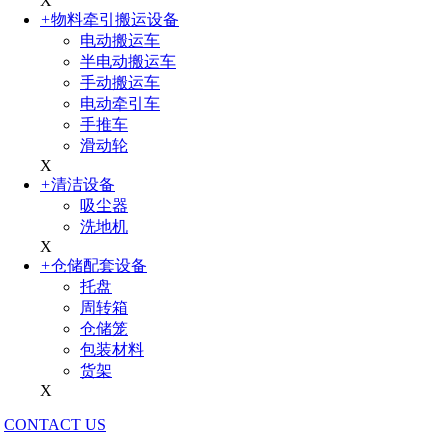
X
+
物料牵引搬运设备
电动搬运车
半电动搬运车
手动搬运车
电动牵引车
手推车
滑动轮
X
+
清洁设备
吸尘器
洗地机
X
+
仓储配套设备
托盘
周转箱
仓储笼
包装材料
货架
X
CONTACT US