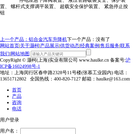
停电应急下降阀装置、 液压管路破裂安全、保护装
置、 螺杆式支撑调平装置、 超载安全保护装置、 紧急停止按
钮
上一个产品：铝合金汽车升降机
下一个产品：没有了
网站首页
|
关于灏柯
|
产品展示
|
供货动态
|
经典案例
|
售后服务
|
联系
我们
|
网站地图
CopyRight © 灏柯(上海)实业有限公司 www.haulke.cn 备案号:
沪
ICP备16024998号-1
地址：上海闵行区春申路2328号11号楼(张慕工业园内) 电话：
13651712802 全国热线：400-820-7127 邮箱：haulke@163.com
首页
产品
咨询
电话
用户登录
用户名：