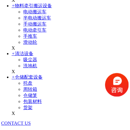
X
+
物料牵引搬运设备
电动搬运车
半电动搬运车
手动搬运车
电动牵引车
手推车
滑动轮
X
+
清洁设备
吸尘器
洗地机
X
+
仓储配套设备
托盘
周转箱
仓储笼
包装材料
货架
X
CONTACT US