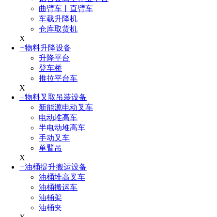
曲臂车丨直臂车
车载升降机
仓库取货机
X
+
物料升降设备
升降平台
登车桥
推拉平台车
X
+
物料叉取吊装设备
新能源电动叉车
电动堆高车
半电动堆高车
手动叉车
单臂吊
X
+
油桶提升搬运设备
油桶堆高叉车
油桶搬运车
油桶架
油桶夹