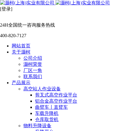
[登录]
24H全国统一咨询服务热线
400-820-7127
网站首页
关于灏柯
公司介绍
灏柯荣誉
厂区一角
联系我们
产品展示
高空站人作业设备
剪叉式高空作业平台
铝合金高空作业平台
曲臂车丨直臂车
车载升降机
仓库取货机
物料升降设备