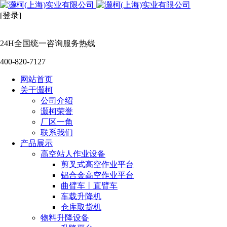
[登录]
24H全国统一咨询服务热线
400-820-7127
网站首页
关于灏柯
公司介绍
灏柯荣誉
厂区一角
联系我们
产品展示
高空站人作业设备
剪叉式高空作业平台
铝合金高空作业平台
曲臂车丨直臂车
车载升降机
仓库取货机
物料升降设备