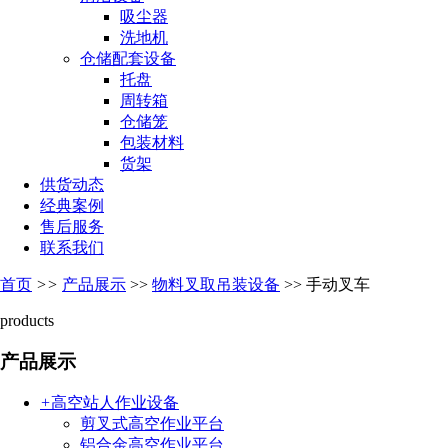
吸尘器
洗地机
仓储配套设备
托盘
周转箱
仓储笼
包装材料
货架
供货动态
经典案例
售后服务
联系我们
首页
>>
产品展示
>>
物料叉取吊装设备
>>
手动叉车
products
产品展示
+
高空站人作业设备
剪叉式高空作业平台
铝合金高空作业平台