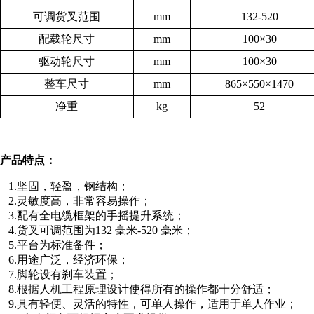
可调货叉范围
mm
132-520
配载轮尺寸
mm
100×30
驱动轮尺寸
mm
100×30
整车尺寸
mm
865×550×1470
净重
kg
52
产品特点：
1.坚固，轻盈，钢结构；
2.灵敏度高，非常容易操作；
3.
配有全电缆框架的手摇提升系统；
4.货叉可调范围为
132 毫米-520 毫米；
5.平台为标准备件；
6.用途广泛，经济环保；
7.脚轮设有刹车装置；
8.根据人机工程原理设计使得所有的操作都十分舒适；
9.具有轻便、灵活的特性，可单人操作，适用于单人作业；