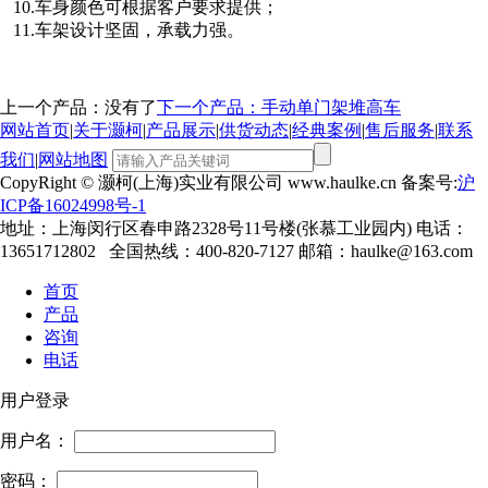
10.车身颜色可根据客户要求提供；
11.车架设计坚固，承载力强。
上一个产品：没有了
下一个产品：手动单门架堆高车
网站首页
|
关于灏柯
|
产品展示
|
供货动态
|
经典案例
|
售后服务
|
联系
我们
|
网站地图
CopyRight © 灏柯(上海)实业有限公司 www.haulke.cn 备案号:
沪
ICP备16024998号-1
地址：上海闵行区春申路2328号11号楼(张慕工业园内) 电话：
13651712802 全国热线：400-820-7127 邮箱：haulke@163.com
首页
产品
咨询
电话
用户登录
用户名：
密码：