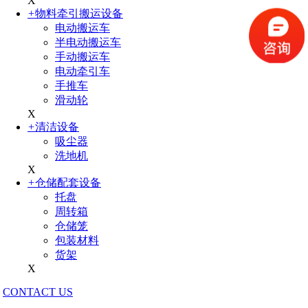
X
+
物料牵引搬运设备
电动搬运车
半电动搬运车
手动搬运车
电动牵引车
手推车
滑动轮
X
+
清洁设备
吸尘器
洗地机
X
+
仓储配套设备
托盘
周转箱
仓储笼
包装材料
货架
X
CONTACT US