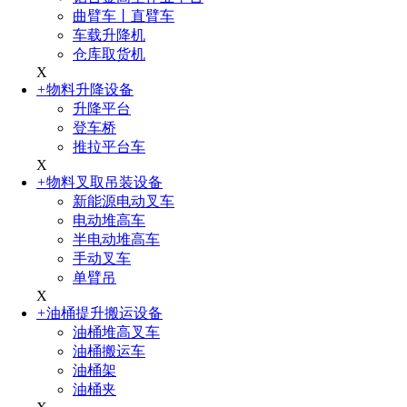
曲臂车丨直臂车
车载升降机
仓库取货机
X
+
物料升降设备
升降平台
登车桥
推拉平台车
X
+
物料叉取吊装设备
新能源电动叉车
电动堆高车
半电动堆高车
手动叉车
单臂吊
X
+
油桶提升搬运设备
油桶堆高叉车
油桶搬运车
油桶架
油桶夹