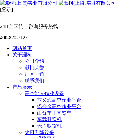
[登录]
24H全国统一咨询服务热线
400-820-7127
网站首页
关于灏柯
公司介绍
灏柯荣誉
厂区一角
联系我们
产品展示
高空站人作业设备
剪叉式高空作业平台
铝合金高空作业平台
曲臂车丨直臂车
车载升降机
仓库取货机
物料升降设备