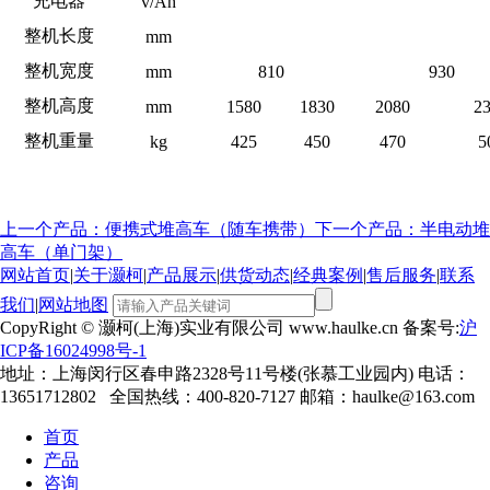
充电器
v/Ah
整机长度
mm
整机宽度
mm
810
930
整机高度
mm
1580
1830
2080
2
整机重量
kg
425
450
470
5
上一个产品：便携式堆高车（随车携带）
下一个产品：半电动堆
高车（单门架）
网站首页
|
关于灏柯
|
产品展示
|
供货动态
|
经典案例
|
售后服务
|
联系
我们
|
网站地图
CopyRight © 灏柯(上海)实业有限公司 www.haulke.cn 备案号:
沪
ICP备16024998号-1
地址：上海闵行区春申路2328号11号楼(张慕工业园内) 电话：
13651712802 全国热线：400-820-7127 邮箱：haulke@163.com
首页
产品
咨询