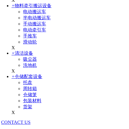
X
+
物料牵引搬运设备
电动搬运车
半电动搬运车
手动搬运车
电动牵引车
手推车
滑动轮
X
+
清洁设备
吸尘器
洗地机
X
+
仓储配套设备
托盘
周转箱
仓储笼
包装材料
货架
X
CONTACT US