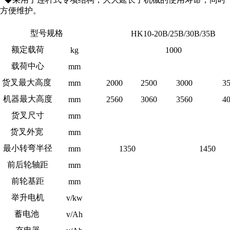
方便维护。
型号规格
HK10-20B/25B/30B/35B
额定载荷
kg
1000
载荷中心
mm
货叉最大高度
mm
2000
2500
3000
3
机器最大高度
mm
2560
3060
3560
4
货叉尺寸
mm
货叉外宽
mm
最小转弯半径
mm
1350
1450
前后轮轴距
mm
前轮基距
mm
举升电机
v/kw
蓄电池
v/Ah