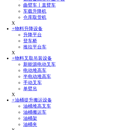
曲臂车丨直臂车
车载升降机
仓库取货机
X
+
物料升降设备
升降平台
登车桥
推拉平台车
X
+
物料叉取吊装设备
新能源电动叉车
电动堆高车
半电动堆高车
手动叉车
单臂吊
X
+
油桶提升搬运设备
油桶堆高叉车
油桶搬运车
油桶架
油桶夹