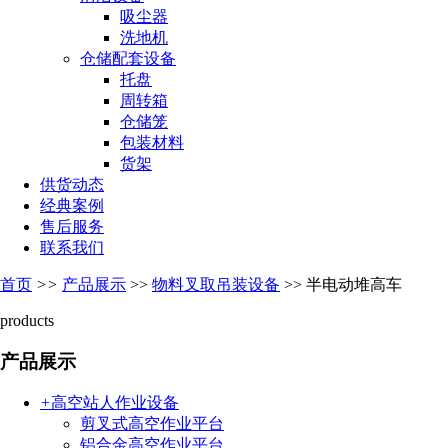
吸尘器
洗地机
仓储配套设备
托盘
周转箱
仓储笼
包装材料
货架
供货动态
经典案例
售后服务
联系我们
首页
>>
产品展示
>>
物料叉取吊装设备
>>
半电动堆高车
products
产品展示
+
高空站人作业设备
剪叉式高空作业平台
铝合金高空作业平台