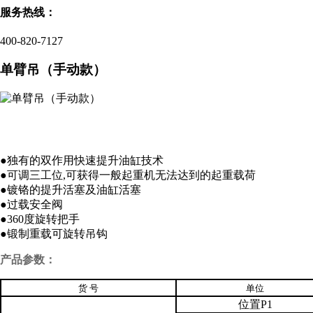
服务热线：
400-820-7127
单臂吊（手动款）
●独有的双作用快速提升油缸技术
●可调三工位,可获得一般起重机无法达到的起重载荷
●镀铬的提升活塞及油缸活塞
●过载安全阀
●360度旋转把手
●锻制重载可旋转吊钩
产品参数：
货 号
单位
位置
P1