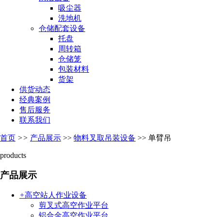
吸尘器
洗地机
仓储配套设备
托盘
周转箱
仓储笼
包装材料
货架
供货动态
经典案例
售后服务
联系我们
首页
>>
产品展示
>>
物料叉取吊装设备
>>
单臂吊
products
产品展示
+
高空站人作业设备
剪叉式高空作业平台
铝合金高空作业平台