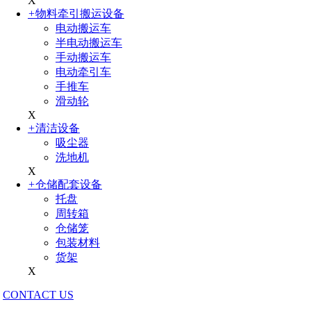
X
+
物料牵引搬运设备
电动搬运车
半电动搬运车
手动搬运车
电动牵引车
手推车
滑动轮
X
+
清洁设备
吸尘器
洗地机
X
+
仓储配套设备
托盘
周转箱
仓储笼
包装材料
货架
X
CONTACT US