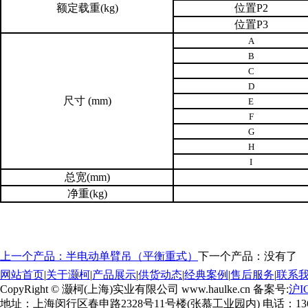
额定载重
(kg)
位置
P2
位置
P3
A
B
C
D
尺寸
(mm)
E
F
G
H
I
总宽
(mm)
净重
(kg)
上一个产品：半电动单臂吊（平衡重式）
下一个产品：没有了
网站首页
|
关于灏柯
|
产品展示
|
供货动态
|
经典案例
|
售后服务
|
联系
CopyRight © 灏柯(上海)实业有限公司 www.haulke.cn 备案号:
沪I
地址：上海闵行区春申路2328号11号楼(张慕工业园内) 电话：13651712