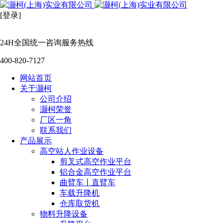
[登录]
24H全国统一咨询服务热线
400-820-7127
网站首页
关于灏柯
公司介绍
灏柯荣誉
厂区一角
联系我们
产品展示
高空站人作业设备
剪叉式高空作业平台
铝合金高空作业平台
曲臂车丨直臂车
车载升降机
仓库取货机
物料升降设备