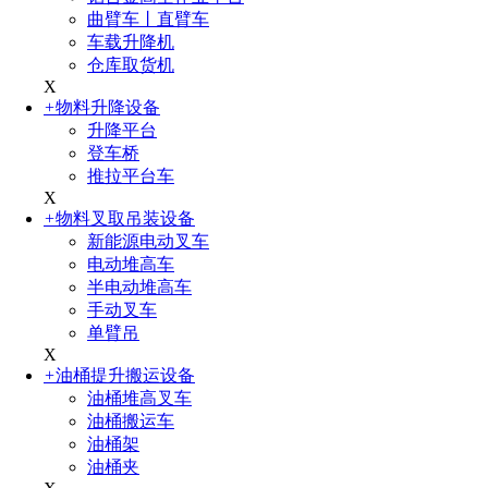
曲臂车丨直臂车
车载升降机
仓库取货机
X
+
物料升降设备
升降平台
登车桥
推拉平台车
X
+
物料叉取吊装设备
新能源电动叉车
电动堆高车
半电动堆高车
手动叉车
单臂吊
X
+
油桶提升搬运设备
油桶堆高叉车
油桶搬运车
油桶架
油桶夹