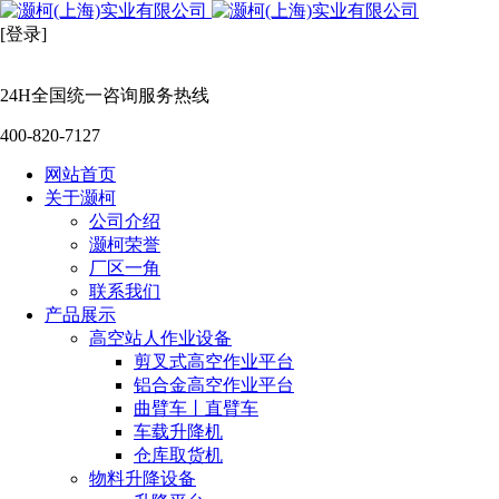
[登录]
24H全国统一咨询服务热线
400-820-7127
网站首页
关于灏柯
公司介绍
灏柯荣誉
厂区一角
联系我们
产品展示
高空站人作业设备
剪叉式高空作业平台
铝合金高空作业平台
曲臂车丨直臂车
车载升降机
仓库取货机
物料升降设备