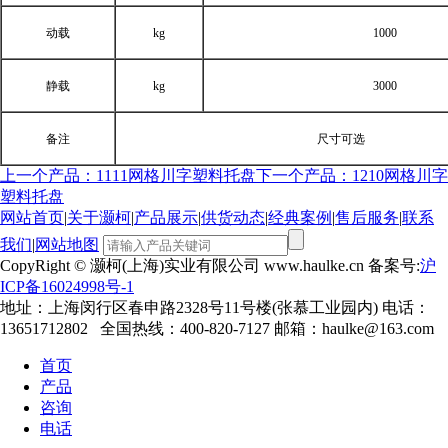
动载
kg
1000
静载
kg
3000
备注
尺寸可选
上一个产品：1111网格川字塑料托盘
下一个产品：1210网格川字
塑料托盘
网站首页
|
关于灏柯
|
产品展示
|
供货动态
|
经典案例
|
售后服务
|
联系
我们
|
网站地图
CopyRight © 灏柯(上海)实业有限公司 www.haulke.cn 备案号:
沪
ICP备16024998号-1
地址：上海闵行区春申路2328号11号楼(张慕工业园内) 电话：
13651712802 全国热线：400-820-7127 邮箱：haulke@163.com
首页
产品
咨询
电话