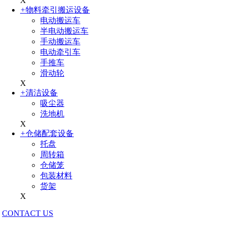
X
+
物料牵引搬运设备
电动搬运车
半电动搬运车
手动搬运车
电动牵引车
手推车
滑动轮
X
+
清洁设备
吸尘器
洗地机
X
+
仓储配套设备
托盘
周转箱
仓储笼
包装材料
货架
X
CONTACT US