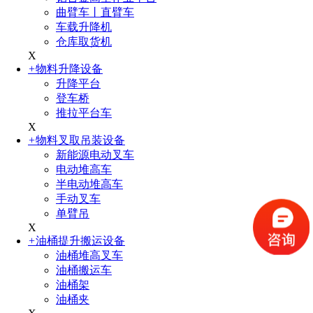
曲臂车丨直臂车
车载升降机
仓库取货机
X
+
物料升降设备
升降平台
登车桥
推拉平台车
X
+
物料叉取吊装设备
新能源电动叉车
电动堆高车
半电动堆高车
手动叉车
单臂吊
X
+
油桶提升搬运设备
油桶堆高叉车
油桶搬运车
油桶架
油桶夹